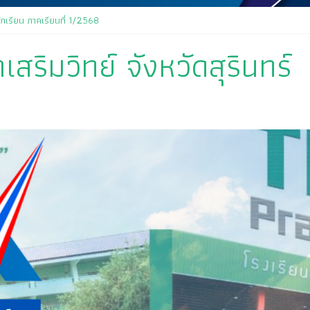
กเรียน ภาคเรียนที่ 1/2568
สริมวิทย์ จังหวัดสุรินทร์
จิต คุณครูสมพงษ์ โสมสุข
เนื่องในกิจกรรม “วันสุนทรภู่ สู่วันภาษาไทย” ประจำปีการศึกษา ๒๕๖๘
้าร่วมพิธีวันไหว้ครู “ไหว้ครู บูชาคุณ” ประจำวันที่ ๑๒ มิถุนายน ปี ๒๕๖๘