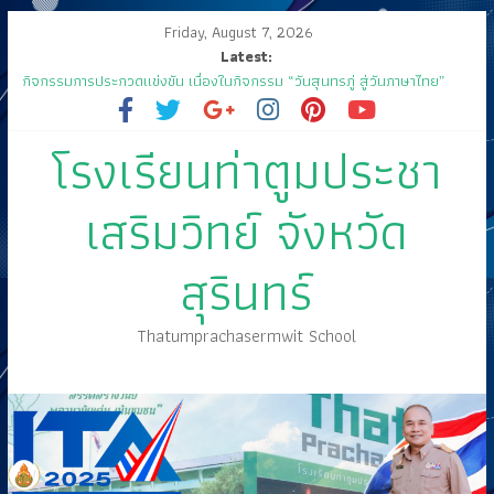
Friday, August 7, 2026
Latest:
กิจกรรมการประกวดแข่งขัน เนื่องในกิจกรรม “วันสุนทรภู่ สู่วันภาษาไทย”
ประจำปีการศึกษา ๒๕๖๘
🤍💚 ขอเรียนเชิญนักเรียนเข้าร่วมพิธีวันไหว้ครู “ไหว้ครู บูชาคุณ” ประจำวันที่
โรงเรียนท่าตูมประชา
๑๒ มิถุนายน ปี ๒๕๖๘
กิจกรรมประชุมผู้ปกครองนักเรียน ภาคเรียนที่ 1/2568
ส่งเสด็จสู่ฟากฟ้าสุราลัย
เสริมวิทย์ จังหวัด
ขอเชิญร่วมงานแสดงมุทิตาจิต คุณครูสมพงษ์ โสมสุข
สุรินทร์
Thatumprachasermwit School