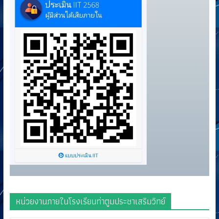
หน่วยงานภายในโรงเรียนท่าตูมประชาเสริมวิทย์