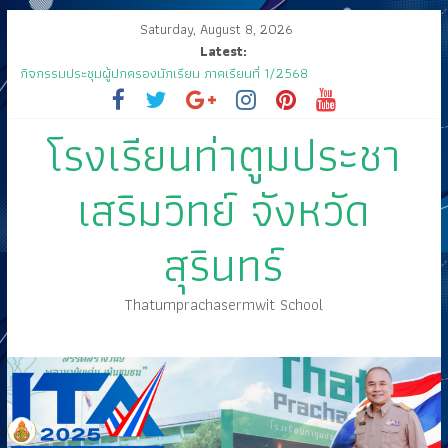
Saturday, August 8, 2026
Latest:
กิจกรรมประชุมผู้ปกครองนักเรียน ภาคเรียนที่ 1/2568
ส่งเสด็จสู่ฟากฟ้าสุราลัย
ขอเชิญร่วมงานแสดงมุทิตาจิต คุณครูสมพงษ์ โสมสุข
โรงเรียนท่าตูมประชา
กิจกรรมการประกวดแข่งขัน เนื่องในกิจกรรม “วันสุนทรภู่ สู่วันภาษาไทย”
ประจำปีการศึกษา ๒๕๖๘
🤍💚 ขอเรียนเชิญนักเรียนเข้าร่วมพิธีวันไหว้ครู “ไหว้ครู บูชาคุณ” ประจำวันที่
เสริมวิทย์ จังหวัด
๑๒ มิถุนายน ปี ๒๕๖๘
สุรินทร์
Thatumprachasermwit School