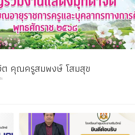
ิต คุณครูสมพงษ์ โสมสุข
ts