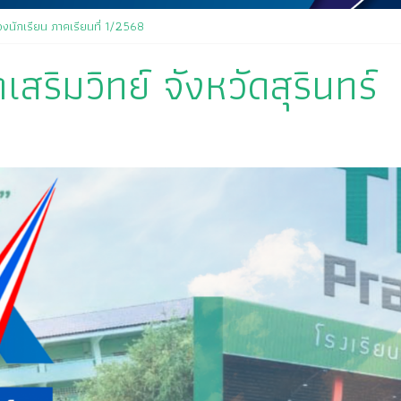
งนักเรียน ภาคเรียนที่ 1/2568
สริมวิทย์ จังหวัดสุรินทร์
ิตาจิต คุณครูสมพงษ์ โสมสุข
ัน เนื่องในกิจกรรม “วันสุนทรภู่ สู่วันภาษาไทย” ประจำปีการศึกษา ๒๕๖๘
นเข้าร่วมพิธีวันไหว้ครู “ไหว้ครู บูชาคุณ” ประจำวันที่ ๑๒ มิถุนายน ปี ๒๕๖๘