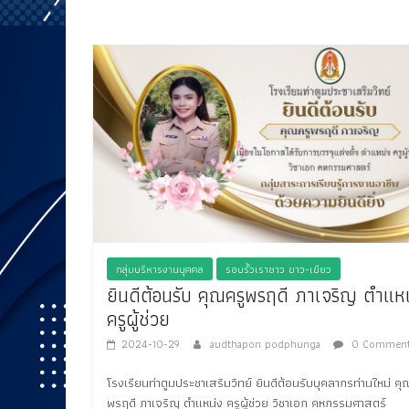
กลุ่มบริหารงานบุคคล
รอบรั้วเราชาว ขาว-เขียว
ยินดีต้อนรับ คุณครูพรฤดี ภาเจริญ ตำแห
ครูผู้ช่วย
2024-10-29
audthapon podphunga
0 Comment
โรงเรียนท่าตูมประชาเสริมวิทย์ ยินดีต้อนรับบุคลากรท่านใหม่ คุ
พรฤดี ภาเจริญ ตำแหน่ง ครูผู้ช่วย วิชาเอก คหกรรมศาสตร์