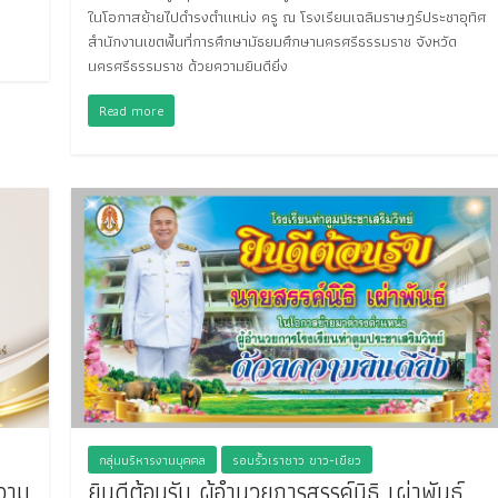
ในโอกาสย้ายไปดำรงตำแหน่ง ครู ณ โรงเรียนเฉลิมราษฎร์ประชาอุทิศ
สำนักงานเขตพื้นที่การศึกษามัธยมศึกษานครศรีธรรมราช จังหวัด
นครศรีธรรมราช ด้วยความยินดียิ่ง
Read more
กลุ่มบริหารงานบุคคล
รอบรั้วเราชาว ขาว-เขียว
ความ
ยินดีต้อนรับ ผู้อำนวยการสรรค์นิธิ เผ่าพันธ์