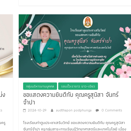
กลุ่มบริหารงานบุคคล
รอบรั้วเราชาว ขาว-เขียว
น่ง
ขอแสดงความยินดีกับ คุณครูสุนิสา จันทร์
จำปา
s
2024-10-29
audthapon podphunga
0 Comments
ณครู
โรงเรียนท่าตูมประชาเสริมวิทย์ ขอแสดงความยินดีกับ คุณครูสุนิสา
จันทร์จำปา ครูกลุ่มสาระการเรียนรู้วิทยาศาสตร์และเทคโนโลยี เนื่อง