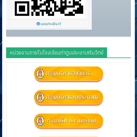
หน่วยงานภายในโรงเรียนท่าตูมประชาเสริมวิทย์