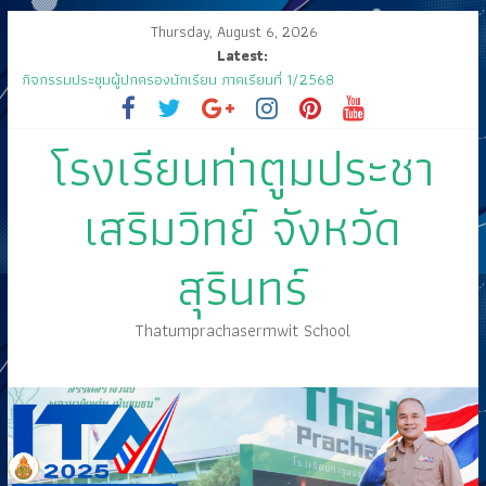
Thursday, August 6, 2026
Latest:
กิจกรรมประชุมผู้ปกครองนักเรียน ภาคเรียนที่ 1/2568
ส่งเสด็จสู่ฟากฟ้าสุราลัย
ขอเชิญร่วมงานแสดงมุทิตาจิต คุณครูสมพงษ์ โสมสุข
โรงเรียนท่าตูมประชา
กิจกรรมการประกวดแข่งขัน เนื่องในกิจกรรม “วันสุนทรภู่ สู่วันภาษาไทย”
ประจำปีการศึกษา ๒๕๖๘
🤍💚 ขอเรียนเชิญนักเรียนเข้าร่วมพิธีวันไหว้ครู “ไหว้ครู บูชาคุณ” ประจำวันที่
เสริมวิทย์ จังหวัด
๑๒ มิถุนายน ปี ๒๕๖๘
สุรินทร์
Thatumprachasermwit School