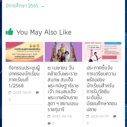
ปีการศึกษา 2565
→
You May Also Like
กิจกรรมประชุมผู้
๒ เมษายน วัน
ประกาศชี้แจ้ง
ปกครองนักเรียน
คล้ายวันพระราช
การเตรียมความ
ภาคเรียนที่
สมภพ สมเด็จ
พร้อมของ
1/2568
พระกนิษฐาธิราช
นักเรียนสำหรับ
เจ้า กรมสมเด็จ
การรับวัคซีน
2025-06-01
พระเทพรัตนราช
ระดับชั้น
0
สุดา ฯ สยามบรม
มัธยมศึกษาตอน
ราชกุมารี
ปลาย
2025-04-02
2021-10-07
0
0