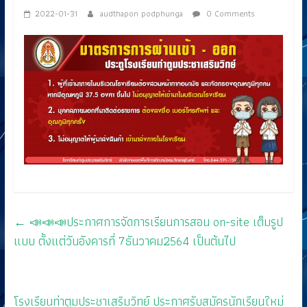
2022-01-31
audthapon podphunga
0 Comments
←
📣📣📣ประกาศการจัดการเรียนการสอน on-site เต็มรูป
แบบ ตั้งแต่วันอังคารที่ 7ธันวาคม2564 เป็นต้นไป
โรงเรียนท่าตูมประชาเสริมวิทย์ ประกาศรับสมัครนักเรียนใหม่