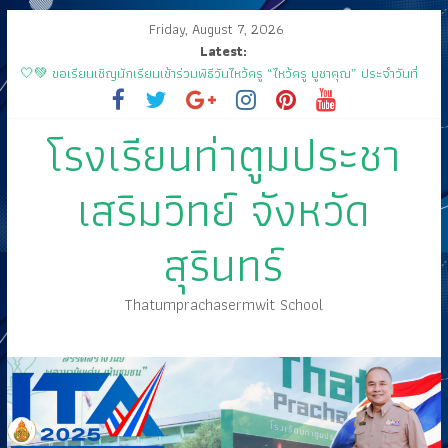
Friday, August 7, 2026
Latest:
กิจกรรมการประกวดแข่งขัน เนื่องในกิจกรรม “วันสุนทรภู่ สู่วันภาษาไทย”
ประจำปีการศึกษา ๒๕๖๘
🤍💚 ขอเรียนเชิญนักเรียนเข้าร่วมพิธีวันไหว้ครู “ไหว้ครู บูชาคุณ” ประจำวันที่
๑๒ มิถุนายน ปี ๒๕๖๘
โรงเรียนท่าตูมประชา
กิจกรรมประชุมผู้ปกครองนักเรียน ภาคเรียนที่ 1/2568
ส่งเสด็จสู่ฟากฟ้าสุราลัย
เสริมวิทย์ จังหวัด
ขอเชิญร่วมงานแสดงมุทิตาจิต คุณครูสมพงษ์ โสมสุข
สุรินทร์
Thatumprachasermwit School