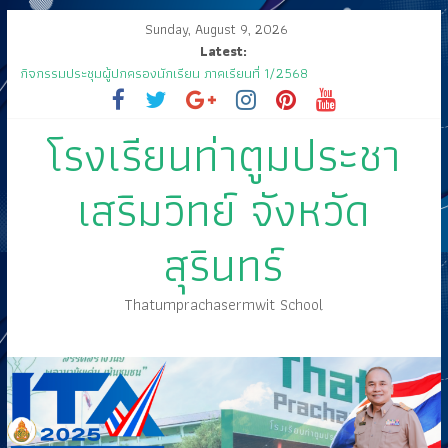
Sunday, August 9, 2026
Latest:
🤍💚 ขอเรียนเชิญนักเรียนเข้าร่วมพิธีวันไหว้ครู “ไหว้ครู บูชาคุณ” ประจำวันที่
๑๒ มิถุนายน ปี ๒๕๖๘
กิจกรรมประชุมผู้ปกครองนักเรียน ภาคเรียนที่ 1/2568
ส่งเสด็จสู่ฟากฟ้าสุราลัย
โรงเรียนท่าตูมประชา
ขอเชิญร่วมงานแสดงมุทิตาจิต คุณครูสมพงษ์ โสมสุข
กิจกรรมการประกวดแข่งขัน เนื่องในกิจกรรม “วันสุนทรภู่ สู่วันภาษาไทย”
เสริมวิทย์ จังหวัด
ประจำปีการศึกษา ๒๕๖๘
สุรินทร์
Thatumprachasermwit School