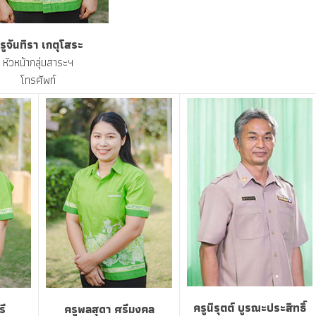
รูจันทิรา เกตุโสระ
หัวหน้ากลุ่มสาระฯ
โทรศัพท์
ครูนิรุตต์ บูรณะประสิทธิ์
รี
ครูพลสุดา ศรีมงคล