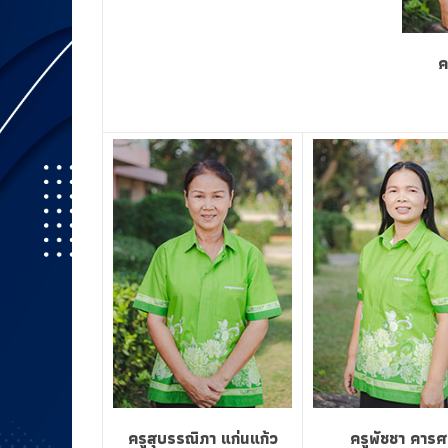
ค
ครูสุบรรณิภา แก่นแก้ว
ครูพัชชา คารศ