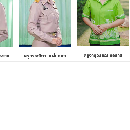
ครูจารุวรรณ กอราช
ตรงาม
ครูวรรณิกา แผ่นทอง