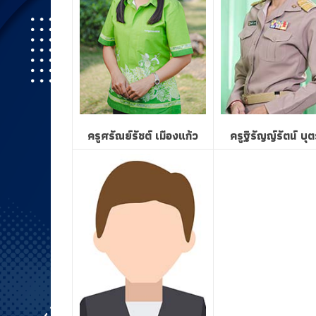
ครูศรัณย์รัชต์ เมืองแก้ว
ครูฐิรัญญ์รัตน์ บุ