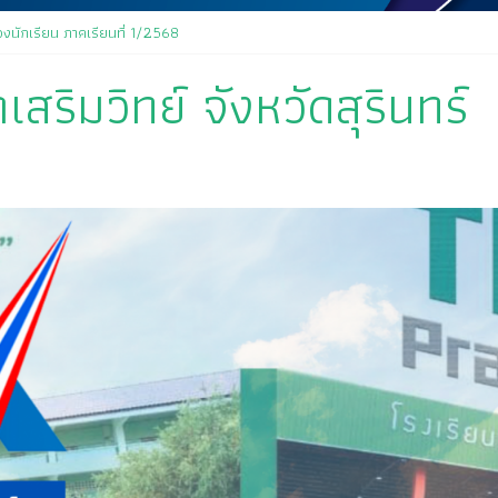
งนักเรียน ภาคเรียนที่ 1/2568
สริมวิทย์ จังหวัดสุรินทร์
ิตาจิต คุณครูสมพงษ์ โสมสุข
ัน เนื่องในกิจกรรม “วันสุนทรภู่ สู่วันภาษาไทย” ประจำปีการศึกษา ๒๕๖๘
นเข้าร่วมพิธีวันไหว้ครู “ไหว้ครู บูชาคุณ” ประจำวันที่ ๑๒ มิถุนายน ปี ๒๕๖๘