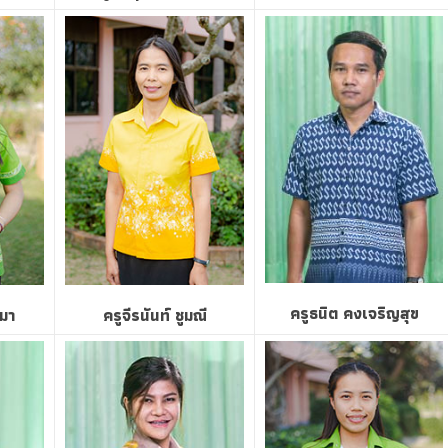
ครูธนิต คงเจริญสุข
มมา
ครูจีรนันท์ ชูมณี