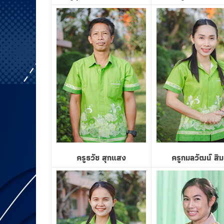
ครูธวัช สุกแสง
ครูกมลวัฒน์ สิ