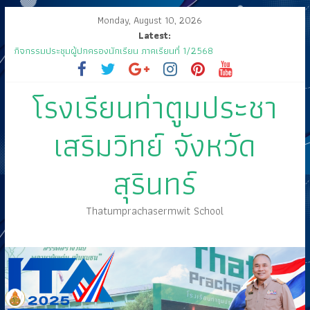
Monday, August 10, 2026
Latest:
กิจกรรมประชุมผู้ปกครองนักเรียน ภาคเรียนที่ 1/2568
ส่งเสด็จสู่ฟากฟ้าสุราลัย
ขอเชิญร่วมงานแสดงมุทิตาจิต คุณครูสมพงษ์ โสมสุข
โรงเรียนท่าตูมประชา
กิจกรรมการประกวดแข่งขัน เนื่องในกิจกรรม “วันสุนทรภู่ สู่วันภาษาไทย”
ประจำปีการศึกษา ๒๕๖๘
🤍💚 ขอเรียนเชิญนักเรียนเข้าร่วมพิธีวันไหว้ครู “ไหว้ครู บูชาคุณ” ประจำวันที่
เสริมวิทย์ จังหวัด
๑๒ มิถุนายน ปี ๒๕๖๘
สุรินทร์
Thatumprachasermwit School