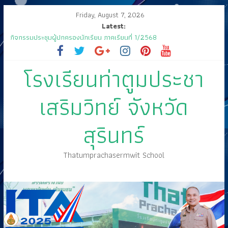
Friday, August 7, 2026
Latest:
กิจกรรมประชุมผู้ปกครองนักเรียน ภาคเรียนที่ 1/2568
ส่งเสด็จสู่ฟากฟ้าสุราลัย
ขอเชิญร่วมงานแสดงมุทิตาจิต คุณครูสมพงษ์ โสมสุข
โรงเรียนท่าตูมประชา
กิจกรรมการประกวดแข่งขัน เนื่องในกิจกรรม “วันสุนทรภู่ สู่วันภาษาไทย”
ประจำปีการศึกษา ๒๕๖๘
🤍💚 ขอเรียนเชิญนักเรียนเข้าร่วมพิธีวันไหว้ครู “ไหว้ครู บูชาคุณ” ประจำวันที่
เสริมวิทย์ จังหวัด
๑๒ มิถุนายน ปี ๒๕๖๘
สุรินทร์
Thatumprachasermwit School