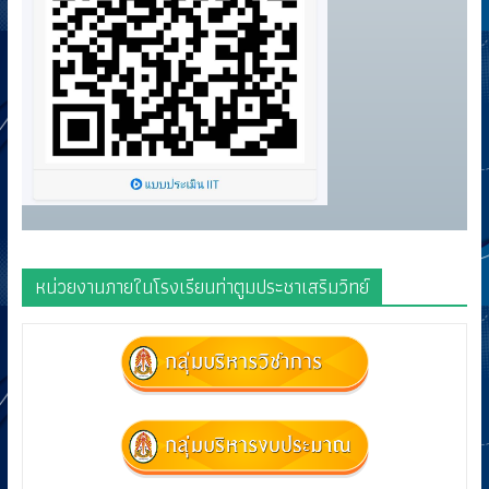
หน่วยงานภายในโรงเรียนท่าตูมประชาเสริมวิทย์