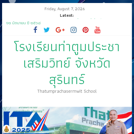
Friday, August 7, 2026
Latest:
🤍💚 ขอเรียนเชิญนักเรียนเข้าร่วมพิธีวันไหว้ครู “ไหว้ครู บูชาคุณ” ประจำวันที่
๑๒ มิถุนายน ปี ๒๕๖๘
กิจกรรมประชุมผู้ปกครองนักเรียน ภาคเรียนที่ 1/2568
โรงเรียนท่าตูมประชา
ส่งเสด็จสู่ฟากฟ้าสุราลัย
ขอเชิญร่วมงานแสดงมุทิตาจิต คุณครูสมพงษ์ โสมสุข
กิจกรรมการประกวดแข่งขัน เนื่องในกิจกรรม “วันสุนทรภู่ สู่วันภาษาไทย”
เสริมวิทย์ จังหวัด
ประจำปีการศึกษา ๒๕๖๘
สุรินทร์
Thatumprachasermwit School