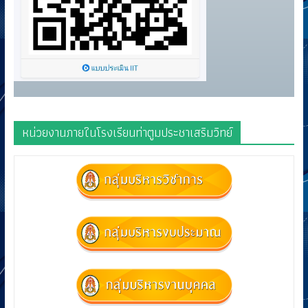
หน่วยงานภายในโรงเรียนท่าตูมประชาเสริมวิทย์