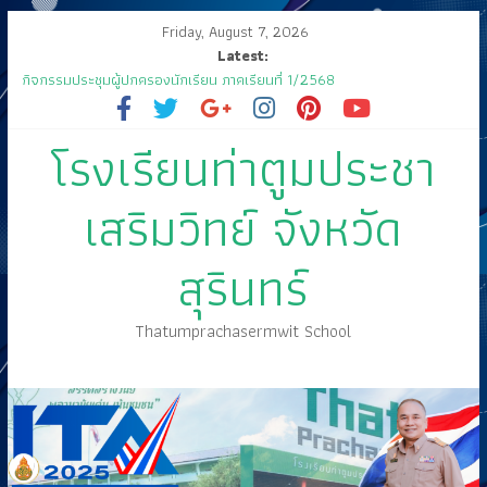
Friday, August 7, 2026
Latest:
กิจกรรมประชุมผู้ปกครองนักเรียน ภาคเรียนที่ 1/2568
ส่งเสด็จสู่ฟากฟ้าสุราลัย
ขอเชิญร่วมงานแสดงมุทิตาจิต คุณครูสมพงษ์ โสมสุข
โรงเรียนท่าตูมประชา
กิจกรรมการประกวดแข่งขัน เนื่องในกิจกรรม “วันสุนทรภู่ สู่วันภาษาไทย”
ประจำปีการศึกษา ๒๕๖๘
🤍💚 ขอเรียนเชิญนักเรียนเข้าร่วมพิธีวันไหว้ครู “ไหว้ครู บูชาคุณ” ประจำวันที่
เสริมวิทย์ จังหวัด
๑๒ มิถุนายน ปี ๒๕๖๘
สุรินทร์
Thatumprachasermwit School